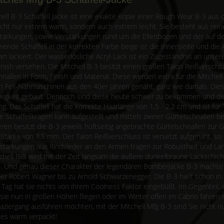
hell B-3 Schaffell Jacke ist eine exakte Kopie einer Rough Wear B-3 aus 
nicht nur extrem warm, sondern auch extrem leicht. Sie besteht aus rein
tärkungen, sowie Verstärkungen rund um die Ellenbogen und der auf d
ende Schaffell in der korrekten Farbe beige ist die Innenseite und die A
wn lackiert. Der wasserlösliche Acryl-Lack ist ein Zugeständnis an unse
inish versehen. Die Mitchell B-3 besitzt einen großen Talon Reißverschl
nallen in Form, Finish und Material. Diese werden extra für die Mitchell
en Fell-Nähmaschinen aus den 40er Jahren genäht, ganz wie damals. Di
Ewigkeit gebaut. Dennoch sind diese heute schwer zu bekommen und die
ng. Das Schaffell hat die korrekte Haarlänge von 1,5 - 2,2 cm und ist fü
e Schaffellkragen kann aufgestellt und mittels zweier Gürtelschnallen 
ren besitzt die B-3 jeweils hüftseitig angebrachte Gürtelschnallen zur 
 Stärke von 3,5 mm. Der Talon Reißverschluss ist versetzt aufgenäht, so 
stärkungen aus Rindsleder an den Armen tragen zur Robustheit und Lang
tchell B-3 wird mit der Zeit langsam die äußere dunkelbraune Lackschic
n. Und genau dieser Charakter der legendären Bomberjacke B-3 machte sie
er Robert Wagner bis zu Arnold Schwarzenegger. Die B-3 hielt schon in
 Tag hat sie nichts von ihrem Coolness Faktor eingebüßt. Im Gegenteil, e
sie nun in großen Höhen fliegen oder im Winter offen im Cabrio fahren
aziergang ausführen möchten, mit der Mitchell Mfg B-3 sind Sie nicht 
es warm verpackt!