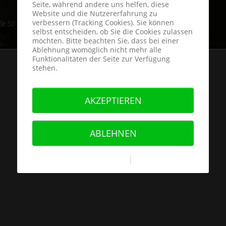
Seite, während andere uns helfen, diese
s: 1600.-€ inkl gesetzl. Mwst *
Website und die Nutzererfahrung zu
verbessern (Tracking Cookies). Sie können
e 50 US, Deutsch 60 ist ein Aufschlag von 100.-€ je Größe notwendig
.
selbst entscheiden, ob Sie die Cookies zulassen
möchten. Bitte beachten Sie, dass bei einer
Ablehnung womöglich nicht mehr alle
Funktionalitäten der Seite zur Verfügung
stehen.
AKZEPTIEREN
ABLEHNEN
Weitere Informationen
|
Impressum