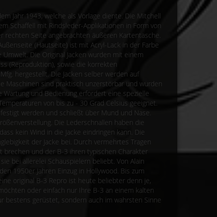
dem Jahr 1943, welche als Vorlage diente. Die Mitchell
em Schaffell mit Rindsleder-Applikationen in Form von
er rechten Seite angebrachten äußeren Kartentasche.
ußenseite (Hautseite) ist mit Acryl-Lack in der Farbe
re Umwelt. Die Original Jacken wurden mit einem
uss (Reproduktion), sowie die korrekten
 Mfg. hergestellt. Die Jacken selber werden auf
ese Maschinen sind praktisch unzerstörbar und wurden
 Wartung und Bedienung erfordert eine spezielle
r Temperaturen von bis zu - 30 Grad Celsius geeignet.
befestigt werden und schließt über Mund und Nase.
Größenverstellung. Die Lederschnallen haben die
dass kein Wind in die Jacke eindringen kann. Die
lebigkeit der Jacke bei. Durch vermehrtes Tragen
ht brechen und der B-3 ihren typischen Charakter
 bei allerelei Schauspielern beliebt. Von Alain
 den 1950er Jahren Einzug in Hollywood. Bis zum
ine original B-3 Repro ist heute beliebter denn je,
 möchten oder einfach nur Ihre B-3 an einem kalten
nur bestens gerüstet, sondern auch im wahrsten Sinne