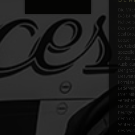
Die Mitc
B-3 ist 
Nahtvers
Das wärm
Seal Bro
Laquer F
Gürtelsch
speziell
für die 
Ausbildu
Der groß
Desweite
korrekte
Lederver
Ihrer Mi
verleihe
Delon üb
heutigen
denn ob 
Wintersp
des Wort