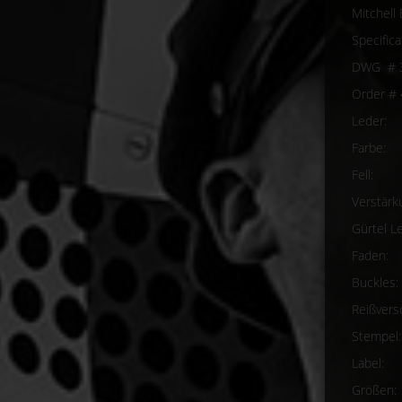
Mitchell
Specific
DWG # 
Order #
Leder
Farbe
Fe
Verstä
Gürtel
Faden
Bu
Reißv
Stempe
Labe
Größe