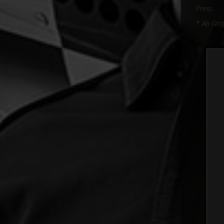
Prei
*
Ab Größ