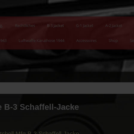
g.
Rechtliches
B-3 Jacket
G-1 Jacket
A-2 Jacket
1943
Luftwaffe Kanalhose 1944
Accessoires
Shop
Se
 B-3 Schaffell-Jacke
tchell Mfg B-3 Schaffell-Jacke