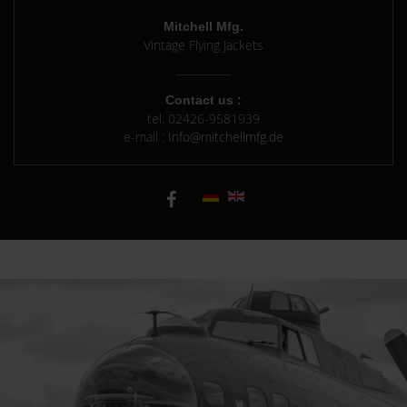
Mitchell Mfg.
Vintage Flying Jackets
Contact us :
tel.
02426-9581939
e-mail :
Info@mitchellmfg.de
Hintergrund B3 history