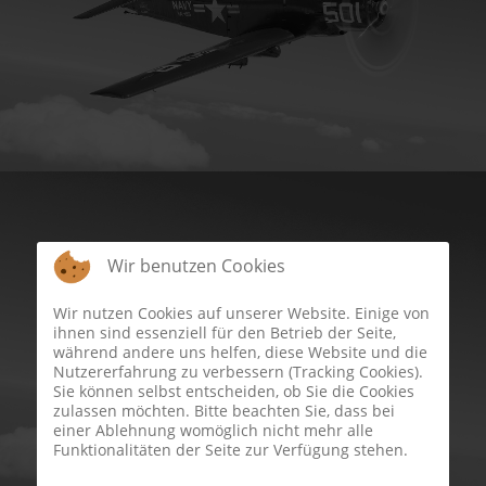
Wir benutzen Cookies
Wir nutzen Cookies auf unserer Website. Einige von
ihnen sind essenziell für den Betrieb der Seite,
während andere uns helfen, diese Website und die
Nutzererfahrung zu verbessern (Tracking Cookies).
Sie können selbst entscheiden, ob Sie die Cookies
zulassen möchten. Bitte beachten Sie, dass bei
einer Ablehnung womöglich nicht mehr alle
Funktionalitäten der Seite zur Verfügung stehen.